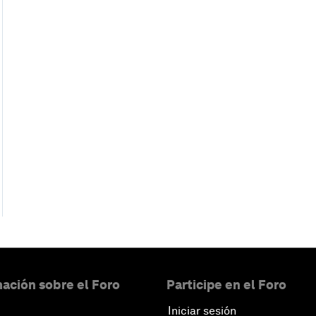
ación sobre el Foro
Participe en el Foro
Iniciar sesión