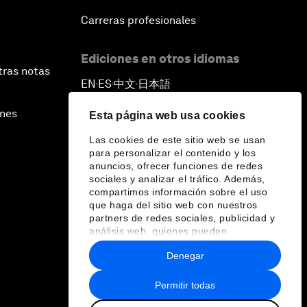
Carreras profesionales
Ediciones en otros idiomas
tras notas
EN
ES
中文
日本語
▪
▪
▪
ines
Esta página web usa cookies
Las cookies de este sitio web se usan
para personalizar el contenido y los
anuncios, ofrecer funciones de redes
sociales y analizar el tráfico. Además,
compartimos información sobre el uso
que haga del sitio web con nuestros
partners de redes sociales, publicidad y
análisis web, quienes pueden
combinarla con otra información que les
Denegar
haya proporcionado o que hayan
recopilado a partir del uso que haya
hecho de sus servicios.
Permitir todas