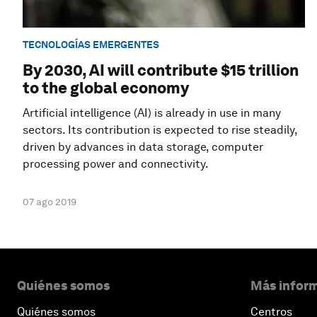
TECNOLOGÍAS EMERGENTES
By 2030, AI will contribute $15 trillion
to the global economy
Artificial intelligence (AI) is already in use in many
sectors. Its contribution is expected to rise steadily,
driven by advances in data storage, computer
processing power and connectivity.
07 ago 2019
Quiénes somos
Más inform
Quiénes somos
Centros