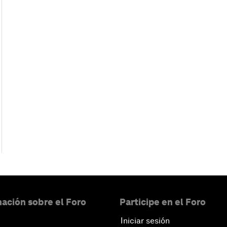
ación sobre el Foro
Participe en el Foro
Iniciar sesión