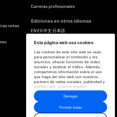
Carreras profesionales
Ediciones en otros idiomas
tras notas
EN
ES
中文
日本語
▪
▪
▪
ines
Esta página web usa cookies
Las cookies de este sitio web se usan
para personalizar el contenido y los
anuncios, ofrecer funciones de redes
sociales y analizar el tráfico. Además,
compartimos información sobre el uso
que haga del sitio web con nuestros
partners de redes sociales, publicidad y
análisis web, quienes pueden
combinarla con otra información que les
Denegar
haya proporcionado o que hayan
recopilado a partir del uso que haya
hecho de sus servicios.
Permitir todas