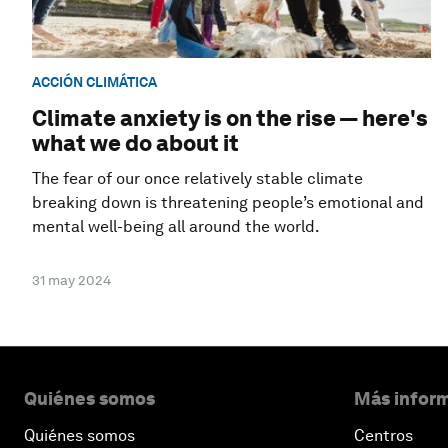
ACCIÓN CLIMÁTICA
Climate anxiety is on the rise — here's
what we do about it
The fear of our once relatively stable climate
breaking down is threatening people’s emotional and
mental well-being all around the world.
31 may 2024
Quiénes somos
Más inform
Quiénes somos
Centros