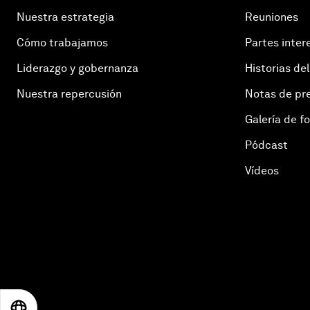
Nuestra estrategia
Reuniones
Cómo trabajamos
Partes inter
Liderazgo y gobernanza
Historias del
Nuestra repercusión
Notas de pr
Galería de f
Pódcast
Vídeos
EN
ES
中文
日本語