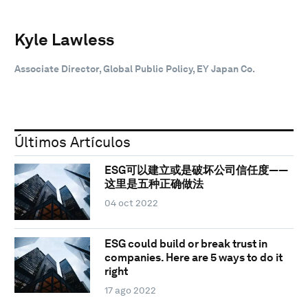
Kyle Lawless
Associate Director, Global Public Policy, EY Japan Co.
Últimos Artículos
ESG可以建立或是破坏公司信任度——
这里是五种正确做法
04 oct 2022
ESG could build or break trust in
companies. Here are 5 ways to do it
right
17 ago 2022