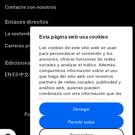
Contacte con nosotros
Enlaces directos
La sostenibilidad en el Foro
Esta página web usa cookies
Carreras profesionales
Las cookies de este sitio web se usan
para personalizar el contenido y los
anuncios, ofrecer funciones de redes
Ediciones en otros idiomas
sociales y analizar el tráfico. Además,
compartimos información sobre el uso
EN
ES
中文
日本語
▪
▪
▪
que haga del sitio web con nuestros
partners de redes sociales, publicidad y
análisis web, quienes pueden
combinarla con otra información que les
haya proporcionado o que hayan
recopilado a partir del uso que haya
Denegar
hecho de sus servicios.
Política de privacidad y normas de uso
Permitir todas
Sitemap
Personalizar