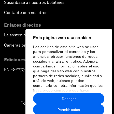
Suscríbase a nuestros boletines
Contacte con nosotros
Enlaces directos
La sostenibilidad en el Foro
Esta página web usa cookies
Carreras profesionales
Las cookies de este sitio web se usan
para personalizar el contenido y los
anuncios, ofrecer funciones de redes
Ediciones en otros idiomas
sociales y analizar el tráfico. Además,
compartimos información sobre el uso
EN
ES
中文
日本語
▪
▪
▪
que haga del sitio web con nuestros
partners de redes sociales, publicidad y
análisis web, quienes pueden
combinarla con otra información que les
haya proporcionado o que hayan
recopilado a partir del uso que haya
Denegar
hecho de sus servicios.
Política de privacidad y normas de uso
Permitir todas
Sitemap