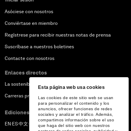
Asóciese con nosotros
Conviértase en miembro
Regístrese para recibir nuestras notas de prensa
Suscríbase a nuestros boletines
Contacte con nosotros
Enlaces directos
La sostenibilidad en el Foro
Esta página web usa cookies
Carreras profesionales
Las cookies de este sitio web se usan
para personalizar el contenido y los
anuncios, ofrecer funciones de redes
Ediciones en otros idiomas
sociales y analizar el tráfico. Además,
compartimos información sobre el uso
EN
ES
中文
日本語
▪
▪
▪
que haga del sitio web con nuestros