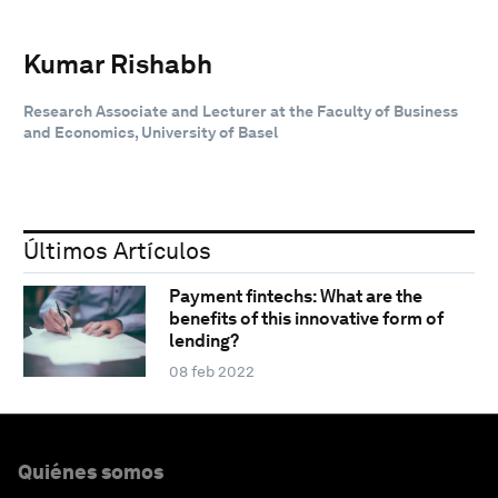
Kumar Rishabh
Research Associate and Lecturer at the Faculty of Business
and Economics, University of Basel
Últimos Artículos
Payment fintechs: What are the
benefits of this innovative form of
lending?
08 feb 2022
Quiénes somos