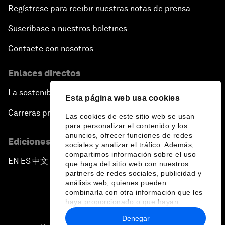
Regístrese para recibir nuestras notas de prensa
Suscríbase a nuestros boletines
Contacte con nosotros
Enlaces directos
La sostenibilidad en el Foro
Esta página web usa cookies
Carreras profesionales
Las cookies de este sitio web se usan
para personalizar el contenido y los
anuncios, ofrecer funciones de redes
Ediciones en otros idiomas
sociales y analizar el tráfico. Además,
compartimos información sobre el uso
EN
ES
中文
日本語
▪
▪
▪
que haga del sitio web con nuestros
partners de redes sociales, publicidad y
análisis web, quienes pueden
combinarla con otra información que les
haya proporcionado o que hayan
recopilado a partir del uso que haya
Denegar
hecho de sus servicios.