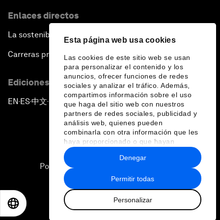
Enlaces directos
La sostenibilidad en el Foro
Esta página web usa cookies
Carreras profesionales
Las cookies de este sitio web se usan
para personalizar el contenido y los
anuncios, ofrecer funciones de redes
Ediciones en otros idiomas
sociales y analizar el tráfico. Además,
compartimos información sobre el uso
EN
ES
中文
日本語
▪
▪
▪
que haga del sitio web con nuestros
partners de redes sociales, publicidad y
análisis web, quienes pueden
combinarla con otra información que les
haya proporcionado o que hayan
recopilado a partir del uso que haya
Denegar
hecho de sus servicios.
Política de privacidad y normas de uso
Permitir todas
Sitemap
Personalizar
©
2026
Foro Económico Mundial
EN
ES
中文
日本語