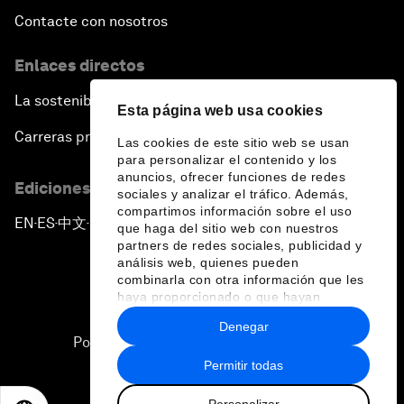
Contacte con nosotros
Enlaces directos
La sostenibilidad en el Foro
Esta página web usa cookies
Carreras profesionales
Las cookies de este sitio web se usan
para personalizar el contenido y los
anuncios, ofrecer funciones de redes
Ediciones en otros idiomas
sociales y analizar el tráfico. Además,
compartimos información sobre el uso
EN
ES
中文
日本語
▪
▪
▪
que haga del sitio web con nuestros
partners de redes sociales, publicidad y
análisis web, quienes pueden
combinarla con otra información que les
haya proporcionado o que hayan
recopilado a partir del uso que haya
Denegar
hecho de sus servicios.
Política de privacidad y normas de uso
Permitir todas
Sitemap
Personalizar