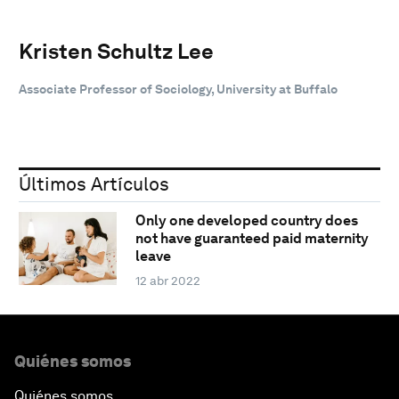
Kristen Schultz Lee
Associate Professor of Sociology, University at Buffalo
Últimos Artículos
Only one developed country does
not have guaranteed paid maternity
leave
12 abr 2022
Quiénes somos
Quiénes somos