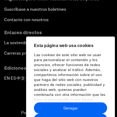
Suscríbase a nuestros boletines
Contacte con nosotros
Enlaces directos
La sostenibilidad en el Foro
Esta página web usa cookies
Carreras profesionales
Las cookies de este sitio web se usan
para personalizar el contenido y los
anuncios, ofrecer funciones de redes
Ediciones en otros idiomas
sociales y analizar el tráfico. Además,
compartimos información sobre el uso
EN
ES
中文
日本語
▪
▪
▪
que haga del sitio web con nuestros
partners de redes sociales, publicidad y
análisis web, quienes pueden
combinarla con otra información que les
haya proporcionado o que hayan
recopilado a partir del uso que haya
Denegar
hecho de sus servicios.
Política de privacidad y normas de uso