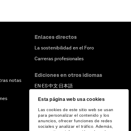
Enlaces directos
La sostenibilidad en el Foro
Carreras profesionales
Ediciones en otros idiomas
tras notas
EN
ES
中文
日本語
▪
▪
▪
ines
Esta página web usa cookies
Las cookies de este sitio web se usan
para personalizar el contenido y los
anuncios, ofrecer funciones de redes
sociales y analizar el tráfico. Además,