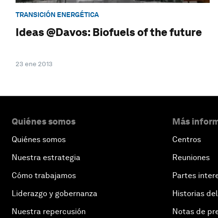
TRANSICIÓN ENERGÉTICA
Ideas @Davos: Biofuels of the future
23 ene 2013
Quiénes somos
Más inform
Quiénes somos
Centros
Nuestra estrategia
Reuniones
Cómo trabajamos
Partes inter
Liderazgo y gobernanza
Historias del
Nuestra repercusión
Notas de pr