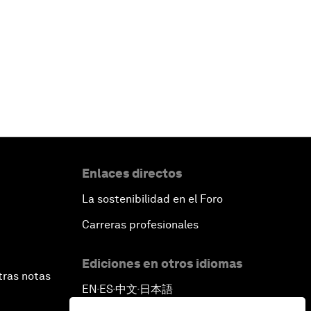
Enlaces directos
La sostenibilidad en el Foro
Carreras profesionales
Ediciones en otros idiomas
tras notas
EN
ES
中文
日本語
▪
▪
▪