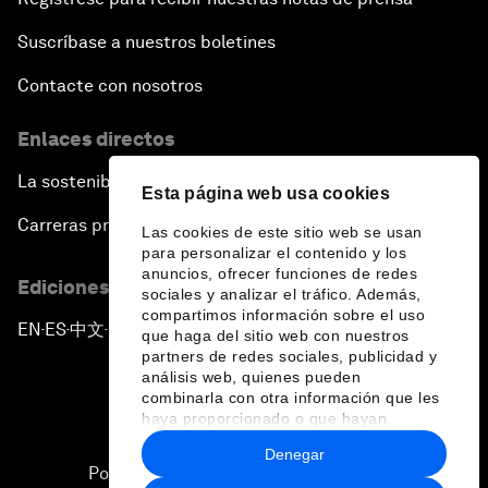
Suscríbase a nuestros boletines
Contacte con nosotros
Enlaces directos
La sostenibilidad en el Foro
Esta página web usa cookies
Carreras profesionales
Las cookies de este sitio web se usan
para personalizar el contenido y los
anuncios, ofrecer funciones de redes
Ediciones en otros idiomas
sociales y analizar el tráfico. Además,
compartimos información sobre el uso
EN
ES
中文
日本語
▪
▪
▪
que haga del sitio web con nuestros
partners de redes sociales, publicidad y
análisis web, quienes pueden
combinarla con otra información que les
haya proporcionado o que hayan
recopilado a partir del uso que haya
Denegar
hecho de sus servicios.
Política de privacidad y normas de uso