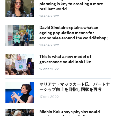
planning is key to creating a more
resilient world
19 ene 2022
David Sinclair explains what an
ageing population means for
economies around the world&nbsp;
18 ene 2022
This is what a new model of
governance could look like
17 ene 2022
マリアナ・マッツカート氏、パートナ
ーシップ向上を目指し国家を再考
17 ene 2022
Michio Kaku says physics could