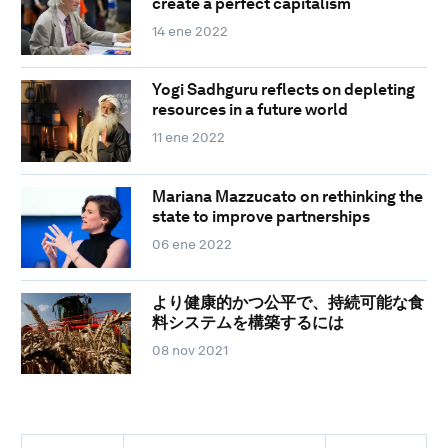
create a perfect capitalism
14 ene 2022
Yogi Sadhguru reflects on depleting
resources in a future world
11 ene 2022
Mariana Mazzucato on rethinking the
state to improve partnerships
06 ene 2022
より健康的かつ公平で、持続可能な食
料システムを構築するには
08 nov 2021