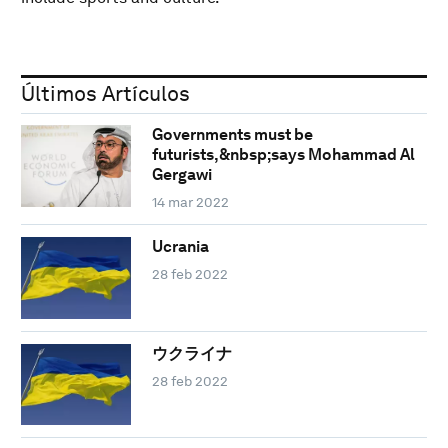
Últimos Artículos
Governments must be
futurists,&nbsp;says Mohammad Al
Gergawi
14 mar 2022
Ucrania
28 feb 2022
ウクライナ
28 feb 2022