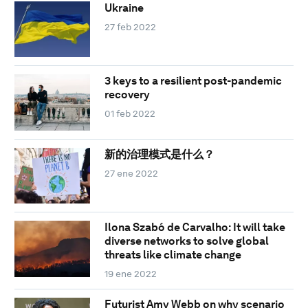
Ukraine
27 feb 2022
3 keys to a resilient post-pandemic
recovery
01 feb 2022
新的治理模式是什么？
27 ene 2022
Ilona Szabó de Carvalho: It will take
diverse networks to solve global
threats like climate change
19 ene 2022
Futurist Amy Webb on why scenario