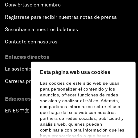
Conviértase en miembro
Regístrese para recibir nuestras notas de prensa
Suscríbase a nuestros boletines
Contacte con nosotros
Enlaces directos
La sostenibilidad en el Foro
Esta página web usa cookies
Carreras profesionales
Las cookies de este sitio web se usan
para personalizar el contenido y los
anuncios, ofrecer funciones de redes
Ediciones en otros idiomas
sociales y analizar el tráfico. Además,
compartimos información sobre el uso
EN
ES
中文
日本語
▪
▪
▪
que haga del sitio web con nuestros
partners de redes sociales, publicidad y
análisis web, quienes pueden
combinarla con otra información que les
haya proporcionado o que hayan