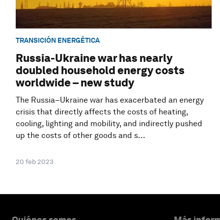
TRANSICIÓN ENERGÉTICA
Russia-Ukraine war has nearly
doubled household energy costs
worldwide – new study
The Russia–Ukraine war has exacerbated an energy
crisis that directly affects the costs of heating,
cooling, lighting and mobility, and indirectly pushed
up the costs of other goods and s...
20 feb 2023
Quiénes somos
Más inform