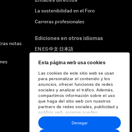
La sostenibilidad en el Foro
Carreras profesionales
Ediciones en otros idiomas
tras notas
EN
ES
中文
日本語
▪
▪
▪
ines
Esta página web usa cookies
Las cookies de este sitio web se usan
para personalizar el contenido y los
anuncios, ofrecer funciones de redes
sociales y analizar el tráfico. Además,
compartimos información sobre el uso
que haga del sitio web con nuestros
partners de redes sociales, publicidad y
análisis web, quienes pueden
combinarla con otra información que les
Denegar
haya proporcionado o que hayan
recopilado a partir del uso que haya