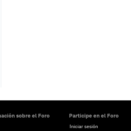
ación sobre el Foro
Participe en el Foro
Iniciar sesión