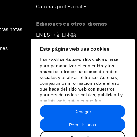
Carreras profesionales
Ediciones en otros idiomas
tras notas
EN
ES
中文
日本語
▪
▪
▪
ines
Esta página web usa cookies
Las cookies de este sitio web se usan
para personalizar el contenido y los
anuncios, ofrecer funciones de redes
sociales y analizar el tráfico. Además,
compartimos información sobre el uso
que haga del sitio web con nuestros
partners de redes sociales, publicidad y
análisis web, quienes pueden
combinarla con otra información que les
Denegar
haya proporcionado o que hayan
recopilado a partir del uso que haya
hecho de sus servicios.
Permitir todas