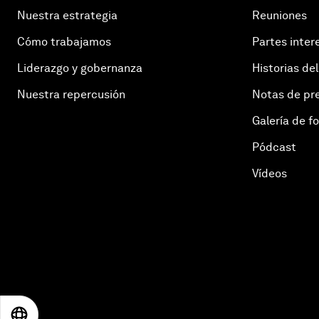
Nuestra estrategia
Reuniones
Cómo trabajamos
Partes inter
Liderazgo y gobernanza
Historias del
Nuestra repercusión
Notas de pr
Galería de f
Pódcast
Vídeos
EN
ES
中文
日本語