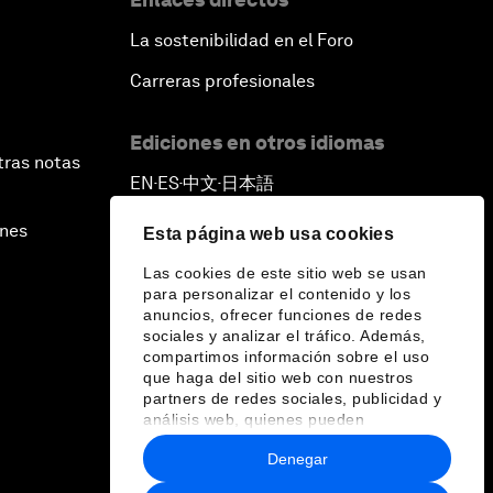
La sostenibilidad en el Foro
Carreras profesionales
Ediciones en otros idiomas
tras notas
EN
ES
中文
日本語
▪
▪
▪
ines
Esta página web usa cookies
Las cookies de este sitio web se usan
para personalizar el contenido y los
anuncios, ofrecer funciones de redes
sociales y analizar el tráfico. Además,
compartimos información sobre el uso
que haga del sitio web con nuestros
partners de redes sociales, publicidad y
análisis web, quienes pueden
combinarla con otra información que les
Denegar
haya proporcionado o que hayan
recopilado a partir del uso que haya