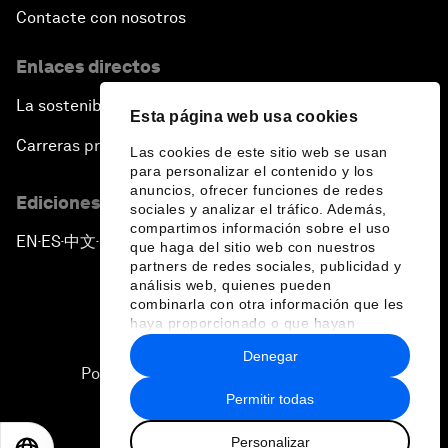
Contacte con nosotros
Enlaces directos
La sostenibilidad en el Foro
Esta página web usa cookies
Carreras profesionales
Las cookies de este sitio web se usan
para personalizar el contenido y los
anuncios, ofrecer funciones de redes
Ediciones en otros idiomas
sociales y analizar el tráfico. Además,
compartimos información sobre el uso
EN
ES
中文
日本語
▪
▪
▪
que haga del sitio web con nuestros
partners de redes sociales, publicidad y
análisis web, quienes pueden
combinarla con otra información que les
haya proporcionado o que hayan
recopilado a partir del uso que haya
Denegar
hecho de sus servicios.
Política de privacidad y normas de uso
Permitir todas
Sitemap
Personalizar
©
2026
Foro Económico Mundial