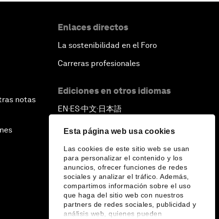
Enlaces directos
La sostenibilidad en el Foro
Carreras profesionales
Ediciones en otros idiomas
tras notas
EN
ES
中文
日本語
▪
▪
▪
ines
Esta página web usa cookies
Las cookies de este sitio web se usan
para personalizar el contenido y los
anuncios, ofrecer funciones de redes
sociales y analizar el tráfico. Además,
compartimos información sobre el uso
que haga del sitio web con nuestros
partners de redes sociales, publicidad y
análisis web, quienes pueden