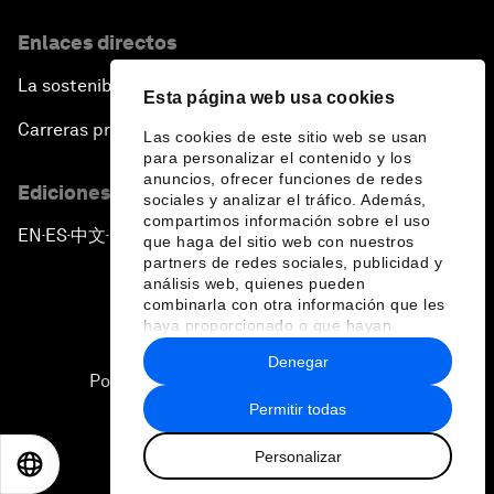
Enlaces directos
La sostenibilidad en el Foro
Esta página web usa cookies
Carreras profesionales
Las cookies de este sitio web se usan
para personalizar el contenido y los
anuncios, ofrecer funciones de redes
Ediciones en otros idiomas
sociales y analizar el tráfico. Además,
compartimos información sobre el uso
EN
ES
中文
日本語
▪
▪
▪
que haga del sitio web con nuestros
partners de redes sociales, publicidad y
análisis web, quienes pueden
combinarla con otra información que les
haya proporcionado o que hayan
recopilado a partir del uso que haya
Denegar
hecho de sus servicios.
Política de privacidad y normas de uso
Permitir todas
Sitemap
Personalizar
©
2026
Foro Económico Mundial
EN
ES
中文
日本語