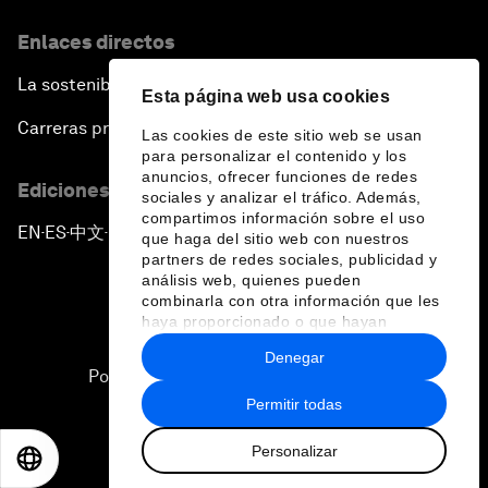
Enlaces directos
La sostenibilidad en el Foro
Esta página web usa cookies
Carreras profesionales
Las cookies de este sitio web se usan
para personalizar el contenido y los
anuncios, ofrecer funciones de redes
Ediciones en otros idiomas
sociales y analizar el tráfico. Además,
compartimos información sobre el uso
EN
ES
中文
日本語
▪
▪
▪
que haga del sitio web con nuestros
partners de redes sociales, publicidad y
análisis web, quienes pueden
combinarla con otra información que les
haya proporcionado o que hayan
recopilado a partir del uso que haya
Denegar
hecho de sus servicios.
Política de privacidad y normas de uso
Permitir todas
Sitemap
Personalizar
©
2026
Foro Económico Mundial
EN
ES
中文
日本語