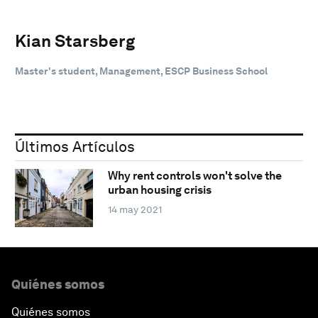
Kian Starsberg
Master's student, Management, ESCP Business School
Últimos Artículos
Why rent controls won't solve the
urban housing crisis
14 may 2021
Quiénes somos
Quiénes somos