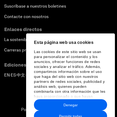
Suscríbase a nuestros boletines
Contacte con nosotros
Enlaces directos
La sostenibilidad en el Foro
Esta página web usa cookies
Carreras profesionales
Las cookies de este sitio web se usan
para personalizar el contenido y los
anuncios, ofrecer funciones de redes
Ediciones en otros idiomas
sociales y analizar el tráfico. Además,
compartimos información sobre el uso
EN
ES
中文
日本語
▪
▪
▪
que haga del sitio web con nuestros
partners de redes sociales, publicidad y
análisis web, quienes pueden
combinarla con otra información que les
haya proporcionado o que hayan
recopilado a partir del uso que haya
Denegar
hecho de sus servicios.
Política de privacidad y normas de uso
Permitir todas