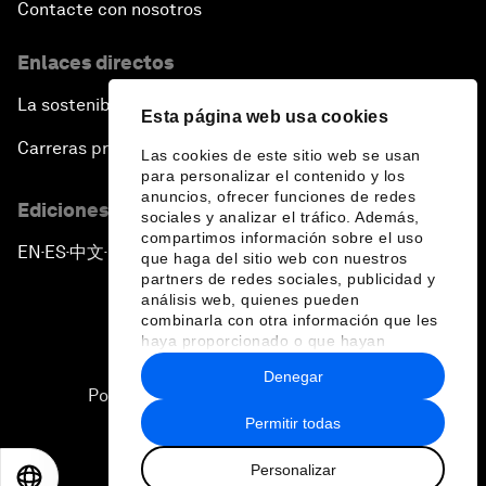
Contacte con nosotros
Enlaces directos
La sostenibilidad en el Foro
Esta página web usa cookies
Carreras profesionales
Las cookies de este sitio web se usan
para personalizar el contenido y los
anuncios, ofrecer funciones de redes
Ediciones en otros idiomas
sociales y analizar el tráfico. Además,
compartimos información sobre el uso
EN
ES
中文
日本語
▪
▪
▪
que haga del sitio web con nuestros
partners de redes sociales, publicidad y
análisis web, quienes pueden
combinarla con otra información que les
haya proporcionado o que hayan
recopilado a partir del uso que haya
Denegar
hecho de sus servicios.
Política de privacidad y normas de uso
Permitir todas
Sitemap
Personalizar
©
2026
Foro Económico Mundial
EN
ES
中文
日本語