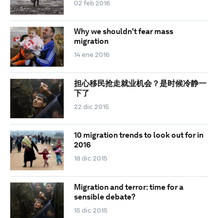
02 feb 2016
Why we shouldn't fear mass
migration
14 ene 2016
担心移民抢走就业机会？是时候冷静一
下了
22 dic 2015
10 migration trends to look out for in
2016
18 dic 2015
Migration and terror: time for a
sensible debate?
15 dic 2015