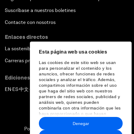
Suscríbase a nuestros boletines
Contacte con nosotros
Enlaces directos
La sostenibilidad en el Foro
Esta página web usa cookies
Carreras profesionales
Las cookies de este sitio web se usan
para personalizar el contenido y los
anuncios, ofrecer funciones de redes
Ediciones en otros idiomas
sociales y analizar el tráfico. Además,
compartimos información sobre el uso
EN
ES
中文
日本語
▪
▪
▪
que haga del sitio web con nuestros
partners de redes sociales, publicidad y
análisis web, quienes pueden
combinarla con otra información que les
haya proporcionado o que hayan
recopilado a partir del uso que haya
Denegar
hecho de sus servicios.
Política de privacidad y normas de uso