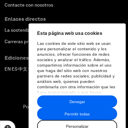
Contacte con nosotros
Enlaces directos
La sostenibilidad en el Foro
Esta página web usa cookies
Carreras profesionales
Las cookies de este sitio web se usan
para personalizar el contenido y los
anuncios, ofrecer funciones de redes
Ediciones en otros idiomas
sociales y analizar el tráfico. Además,
compartimos información sobre el uso
EN
ES
中文
日本語
▪
▪
▪
que haga del sitio web con nuestros
partners de redes sociales, publicidad y
análisis web, quienes pueden
combinarla con otra información que les
haya proporcionado o que hayan
recopilado a partir del uso que haya
Denegar
hecho de sus servicios.
Política de privacidad y normas de uso
Permitir todas
Sitemap
Personalizar
©
2026
Foro Económico Mundial