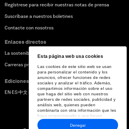
Regístrese para recibir nuestras notas de prensa
Suscríbase a nuestros boletines
Contacte con nosotros
Enlaces directos
La sostenibilidad en el Foro
Esta página web usa cookies
Carreras profesionales
Las cookies de este sitio web se usan
para personalizar el contenido y los
anuncios, ofrecer funciones de redes
Ediciones en otros idiomas
sociales y analizar el tráfico. Además,
compartimos información sobre el uso
EN
ES
中文
日本語
▪
▪
▪
que haga del sitio web con nuestros
partners de redes sociales, publicidad y
análisis web, quienes pueden
combinarla con otra información que les
haya proporcionado o que hayan
recopilado a partir del uso que haya
Denegar
hecho de sus servicios.