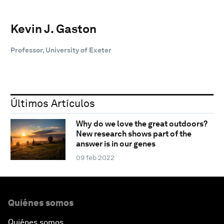
Kevin J. Gaston
Professor, University of Exeter
Últimos Artículos
Why do we love the great outdoors?
New research shows part of the
answer is in our genes
09 feb 2022
Quiénes somos
Quiénes somos