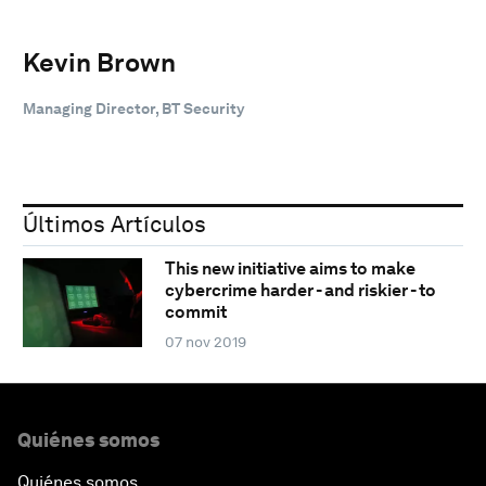
Kevin Brown
Managing Director, BT Security
Últimos Artículos
This new initiative aims to make
cybercrime harder - and riskier - to
commit
07 nov 2019
Quiénes somos
Quiénes somos