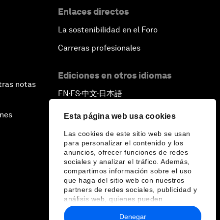
Enlaces directos
La sostenibilidad en el Foro
Carreras profesionales
Ediciones en otros idiomas
tras notas
EN
ES
中文
日本語
▪
▪
▪
ines
Esta página web usa cookies
Las cookies de este sitio web se usan
para personalizar el contenido y los
anuncios, ofrecer funciones de redes
sociales y analizar el tráfico. Además,
compartimos información sobre el uso
que haga del sitio web con nuestros
partners de redes sociales, publicidad y
análisis web, quienes pueden
combinarla con otra información que les
Denegar
haya proporcionado o que hayan