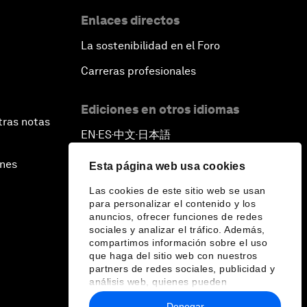
Enlaces directos
La sostenibilidad en el Foro
Carreras profesionales
Ediciones en otros idiomas
tras notas
EN
ES
中文
日本語
▪
▪
▪
ines
Esta página web usa cookies
Las cookies de este sitio web se usan
para personalizar el contenido y los
anuncios, ofrecer funciones de redes
sociales y analizar el tráfico. Además,
compartimos información sobre el uso
que haga del sitio web con nuestros
partners de redes sociales, publicidad y
análisis web, quienes pueden
combinarla con otra información que les
Denegar