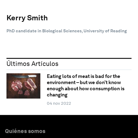
Kerry Smith
PhD candidate in Biological Sciences, University of Reading
Últimos Artículos
Eating lots of meat is bad for the
environment – but we don’t know
enough about how consumption is
changing
04 nov 2022
Quiénes somos