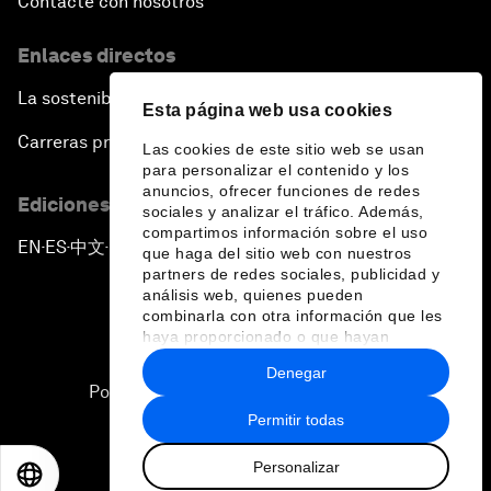
Contacte con nosotros
Enlaces directos
La sostenibilidad en el Foro
Esta página web usa cookies
Carreras profesionales
Las cookies de este sitio web se usan
para personalizar el contenido y los
anuncios, ofrecer funciones de redes
Ediciones en otros idiomas
sociales y analizar el tráfico. Además,
compartimos información sobre el uso
EN
ES
中文
日本語
▪
▪
▪
que haga del sitio web con nuestros
partners de redes sociales, publicidad y
análisis web, quienes pueden
combinarla con otra información que les
haya proporcionado o que hayan
recopilado a partir del uso que haya
Denegar
hecho de sus servicios.
Política de privacidad y normas de uso
Permitir todas
Sitemap
Personalizar
©
2026
Foro Económico Mundial
EN
ES
中文
日本語