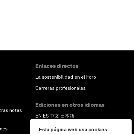
Enlaces directos
La sostenibilidad en el Foro
Carreras profesionales
Ediciones en otros idiomas
tras notas
EN
ES
中文
日本語
▪
▪
▪
ines
Esta página web usa cookies