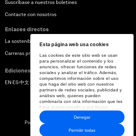
Suscríbase a nuestros boletines
Contacte con nosotros
Enlaces directos
La sostenibilidad en el Foro
Esta página web usa cookies
Carreras profesionales
Las cookies de este sitio web se usan
para personalizar el contenido y los
anuncios, ofrecer funciones de redes
Ediciones en otros idiomas
sociales y analizar el tráfico. Además,
compartimos información sobre el uso
EN
ES
中文
日本語
▪
▪
▪
que haga del sitio web con nuestros
partners de redes sociales, publicidad y
análisis web, quienes pueden
combinarla con otra información que les
haya proporcionado o que hayan
recopilado a partir del uso que haya
Denegar
hecho de sus servicios.
Política de privacidad y normas de uso
Permitir todas
Sitemap