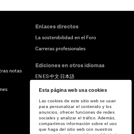
Enlaces directos
La sostenibilidad en el Foro
Carreras profesionales
Ediciones en otros idiomas
tras notas
EN
ES
中文
日本語
▪
▪
▪
ines
Esta página web usa cookies
Las cookies de este sitio web se usan
para personalizar el contenido y los
anuncios, ofrecer funciones de redes
sociales y analizar el tráfico. Además,
compartimos información sobre el uso
que haga del sitio web con nuestros