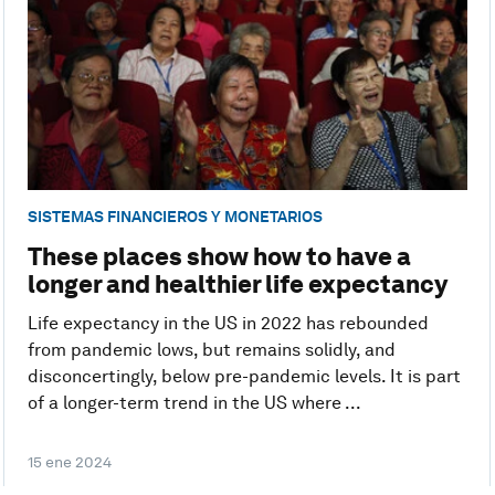
SISTEMAS FINANCIEROS Y MONETARIOS
These places show how to have a
longer and healthier life expectancy
Life expectancy in the US in 2022 has rebounded
from pandemic lows, but remains solidly, and
disconcertingly, below pre-pandemic levels. It is part
of a longer-term trend in the US where ...
15 ene 2024