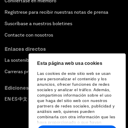
Conviértase en miembro
Regístrese para recibir nuestras notas de prensa
Suscríbase a nuestros boletines
Contacte con nosotros
Enlaces directos
La sostenibilidad en el Foro
Esta página web usa cookies
Carreras profesionales
Las cookies de este sitio web se usan
para personalizar el contenido y los
anuncios, ofrecer funciones de redes
Ediciones en otros idiomas
sociales y analizar el tráfico. Además,
compartimos información sobre el uso
EN
ES
中文
日本語
▪
▪
▪
que haga del sitio web con nuestros
partners de redes sociales, publicidad y
análisis web, quienes pueden
combinarla con otra información que les
haya proporcionado o que hayan
recopilado a partir del uso que haya