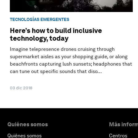
TECNOLOGÍAS EMERGENTES
Here’s how to build inclusive
technology, today
Imagine telepresence drones cruising through
supermarket aisles as your shopping guide, or along
beachfronts capturing lush sunsets; headphones that
can tune out specific sounds that diso...
03 dic 2018
Quiénes somos
Más inform
Quiénes somos
Centros