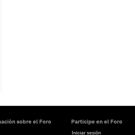
ación sobre el Foro
Participe en el Foro
Iniciar sesión