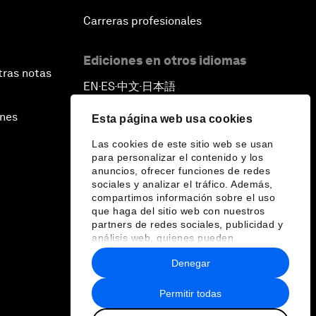
Carreras profesionales
Ediciones en otros idiomas
tras notas
EN
ES
中文
日本語
▪
▪
▪
ines
Esta página web usa cookies
Las cookies de este sitio web se usan
para personalizar el contenido y los
anuncios, ofrecer funciones de redes
sociales y analizar el tráfico. Además,
compartimos información sobre el uso
que haga del sitio web con nuestros
partners de redes sociales, publicidad y
análisis web, quienes pueden
combinarla con otra información que les
Denegar
haya proporcionado o que hayan
recopilado a partir del uso que haya
hecho de sus servicios.
Permitir todas