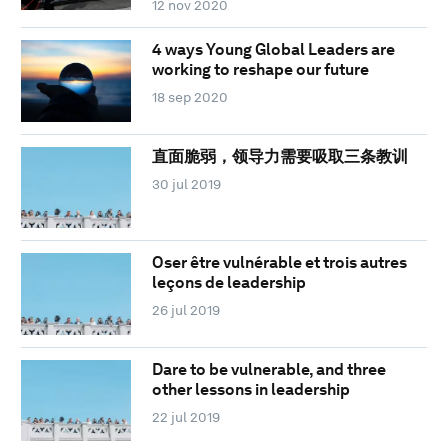
12 nov 2020
4 ways Young Global Leaders are
working to reshape our future
18 sep 2020
直面脆弱，领导力需要吸取三条教训
30 jul 2019
Oser être vulnérable et trois autres
leçons de leadership
26 jul 2019
Dare to be vulnerable, and three
other lessons in leadership
22 jul 2019