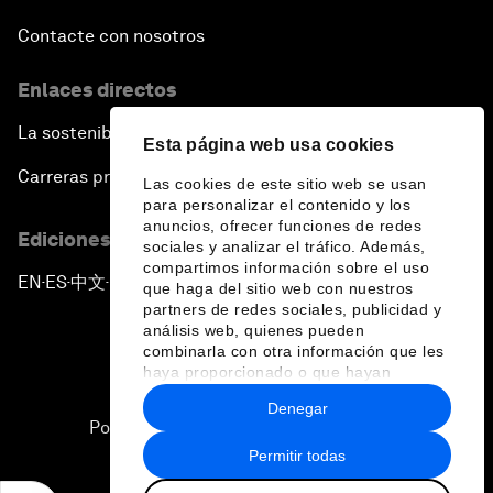
Contacte con nosotros
Enlaces directos
La sostenibilidad en el Foro
Esta página web usa cookies
Carreras profesionales
Las cookies de este sitio web se usan
para personalizar el contenido y los
anuncios, ofrecer funciones de redes
Ediciones en otros idiomas
sociales y analizar el tráfico. Además,
compartimos información sobre el uso
EN
ES
中文
日本語
▪
▪
▪
que haga del sitio web con nuestros
partners de redes sociales, publicidad y
análisis web, quienes pueden
combinarla con otra información que les
haya proporcionado o que hayan
recopilado a partir del uso que haya
Denegar
hecho de sus servicios.
Política de privacidad y normas de uso
Permitir todas
Sitemap