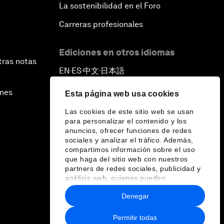
La sostenibilidad en el Foro
Carreras profesionales
Ediciones en otros idiomas
tras notas
EN
ES
中文
日本語
▪
▪
▪
ines
Esta página web usa cookies
Las cookies de este sitio web se usan
para personalizar el contenido y los
anuncios, ofrecer funciones de redes
sociales y analizar el tráfico. Además,
compartimos información sobre el uso
que haga del sitio web con nuestros
partners de redes sociales, publicidad y
análisis web, quienes pueden
combinarla con otra información que les
Denegar
haya proporcionado o que hayan
recopilado a partir del uso que haya
hecho de sus servicios.
Permitir todas