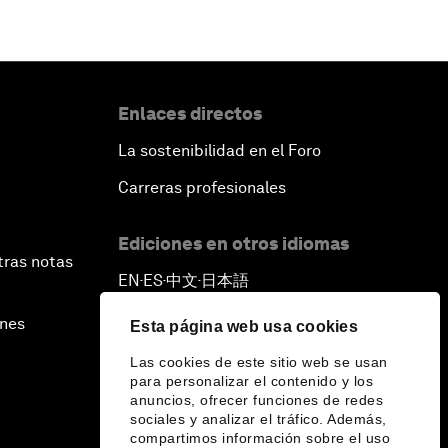
Enlaces directos
La sostenibilidad en el Foro
Carreras profesionales
Ediciones en otros idiomas
tras notas
EN
ES
中文
日本語
▪
▪
▪
ines
Esta página web usa cookies
Las cookies de este sitio web se usan
para personalizar el contenido y los
anuncios, ofrecer funciones de redes
sociales y analizar el tráfico. Además,
compartimos información sobre el uso