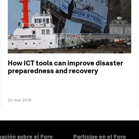
How ICT tools can improve disaster
preparedness and recovery
24 mar 2015
ación sobre el Foro
Participe en el Foro