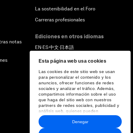
La sostenibilidad en el Foro
Carreras profesionales
Ediciones en otros idiomas
tras notas
EN
ES
中文
日本語
▪
▪
▪
ines
Esta página web usa cookies
Las cookies de este sitio web se usan
para personalizar el contenido y los
anuncios, ofrecer funciones de redes
sociales y analizar el tráfico. Además,
compartimos información sobre el uso
que haga del sitio web con nuestros
partners de redes sociales, publicidad y
análisis web, quienes pueden
combinarla con otra información que les
Denegar
haya proporcionado o que hayan
recopilado a partir del uso que haya