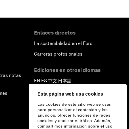
Enlaces directos
La sostenibilidad en el Foro
Carreras profesionales
Ediciones en otros idiomas
tras notas
EN
ES
中文
日本語
▪
▪
▪
ines
Esta página web usa cookies
Las cookies de este sitio web se usan
para personalizar el contenido y los
anuncios, ofrecer funciones de redes
sociales y analizar el tráfico. Además,
compartimos información sobre el uso