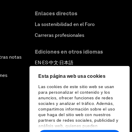
Enlaces directos
La sostenibilidad en el Foro
Carreras profesionales
Ediciones en otros idiomas
tras notas
EN
ES
中文
日本語
▪
▪
▪
ines
Esta página web usa cookies
Las cookies de este sitio web se usan
para personalizar el contenido y los
anuncios, ofrecer funciones de redes
sociales y analizar el tráfico. Además,
compartimos información sobre el uso
que haga del sitio web con nuestros
partners de redes sociales, publicidad y
análisis web, quienes pueden
combinarla con otra información que les