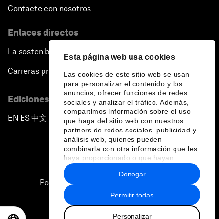
Contacte con nosotros
Enlaces directos
La sostenibilidad en el Foro
Esta página web usa cookies
Carreras profesionales
Las cookies de este sitio web se usan
para personalizar el contenido y los
anuncios, ofrecer funciones de redes
Ediciones en otros idiomas
sociales y analizar el tráfico. Además,
compartimos información sobre el uso
EN
ES
中文
日本語
▪
▪
▪
que haga del sitio web con nuestros
partners de redes sociales, publicidad y
análisis web, quienes pueden
combinarla con otra información que les
haya proporcionado o que hayan
recopilado a partir del uso que haya
Denegar
hecho de sus servicios.
Política de privacidad y normas de uso
Permitir todas
Sitemap
Personalizar
©
2026
Foro Económico Mundial