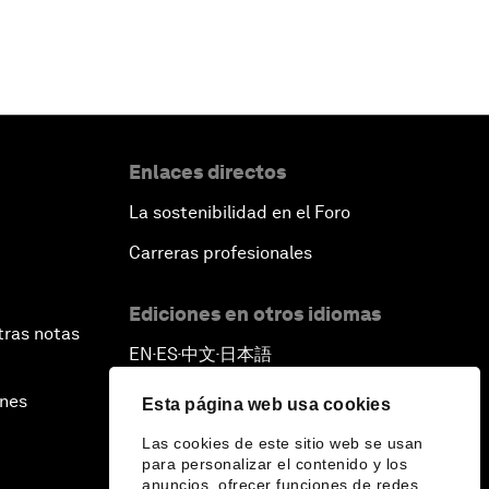
Enlaces directos
La sostenibilidad en el Foro
Carreras profesionales
Ediciones en otros idiomas
tras notas
EN
ES
中文
日本語
▪
▪
▪
ines
Esta página web usa cookies
Las cookies de este sitio web se usan
para personalizar el contenido y los
anuncios, ofrecer funciones de redes