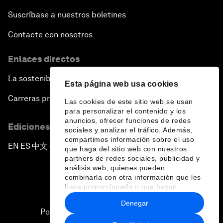
Suscríbase a nuestros boletines
Contacte con nosotros
Enlaces directos
La sostenibilidad en el Foro
Esta página web usa cookies
Carreras profesionales
Las cookies de este sitio web se usan
para personalizar el contenido y los
anuncios, ofrecer funciones de redes
Ediciones en otros idiomas
sociales y analizar el tráfico. Además,
compartimos información sobre el uso
EN
ES
中文
日本語
▪
▪
▪
que haga del sitio web con nuestros
partners de redes sociales, publicidad y
análisis web, quienes pueden
combinarla con otra información que les
haya proporcionado o que hayan
recopilado a partir del uso que haya
Denegar
hecho de sus servicios.
Política de privacidad y normas de uso