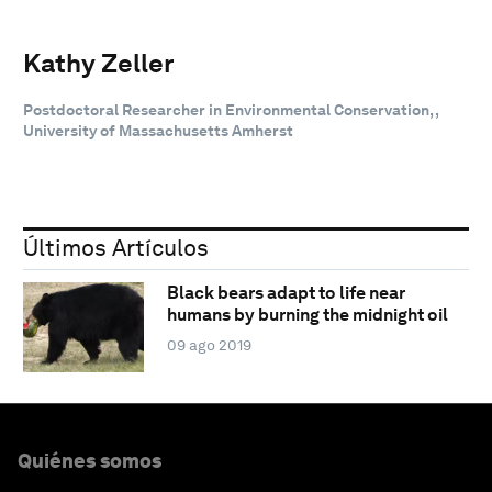
Kathy Zeller
Postdoctoral Researcher in Environmental Conservation, ,
University of Massachusetts Amherst
Últimos Artículos
Black bears adapt to life near
humans by burning the midnight oil
09 ago 2019
Quiénes somos