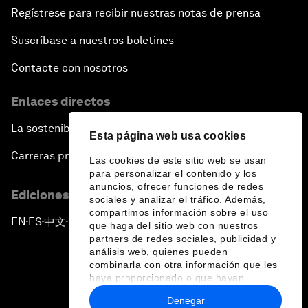
Regístrese para recibir nuestras notas de prensa
Suscríbase a nuestros boletines
Contacte con nosotros
Enlaces directos
La sostenibilidad en el Foro
Esta página web usa cookies
Carreras profesionales
Las cookies de este sitio web se usan
para personalizar el contenido y los
anuncios, ofrecer funciones de redes
Ediciones en otros idiomas
sociales y analizar el tráfico. Además,
compartimos información sobre el uso
EN
ES
中文
日本語
▪
▪
▪
que haga del sitio web con nuestros
partners de redes sociales, publicidad y
análisis web, quienes pueden
combinarla con otra información que les
haya proporcionado o que hayan
recopilado a partir del uso que haya
Denegar
hecho de sus servicios.